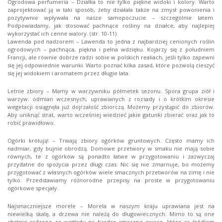
Ogrodowa perfumeria – Działka to nie tylko piękne widoki i kolory. Warto
zaprojektować ją w taki sposób, żeby działała także na zmysł powonienia i
pozytywnie wpływała na nasze samopoczucie – szczególnie latem.
Podpowiadamy, jak stosować pachnące rośliny na działce, aby najlepiej
wykorzystać ich cenne walory. (str. 10-11)
Lawenda pod nadzorem – Lawenda to jedna z najbardziej cenionych roślin
ogrodowych – pachnąca, piękna i pełna wdzięku. Kojarzy się z południem
Francji, ale równie dobrze radzi sobie w polskich realiach, jeśli tylko zapewni
się jej odpowiednie warunki. Warto poznać kilka zasad, które pozwolą cieszyć
się jej widokiem i aromatem przez długie lata.
Letnie zbiory – Mamy w warzywniku półmetek sezonu. Spora grupa ziół i
warzyw: odmian wczesnych, uprawianych z rozsady i o krótkim okresie
wegetacji osiągnęła już dojrzałość zbiorczą. Możemy przystąpić do zbiorów.
Aby uniknąć strat, warto wcześniej wiedzieć jakie gatunki zbierać oraz jak to
robić prawidłowo.
Ogórki królują! – Trwają zbiory ogórków gruntowych. Często mamy ich
nadmiar, gdy bujnie obrodzą. Domowe przetwory w smaku nie mają sobie
równych, te z ogórków są ponadto łatwe w przygotowaniu i zazwyczaj
przydatne do spożycia przez długi czas. Nic się nie zmarnuje, bo możemy
przygotować z własnych ogórków wiele smacznych przetworów na zimę i nie
tylko. Przedstawiamy różnorodne przepisy na proste w przygotowaniu
ogórkowe specjały.
Najsmaczniejsze morele – Morela w naszym kraju uprawiana jest na
niewielką skalę, a drzewa nie należą do długowiecznych. Mimo to są one
chętnie sadzone ze względu na bardzo smaczne owoce, które są źródłem