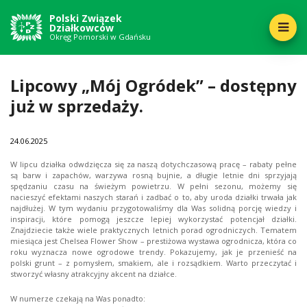
Polski Związek
Działkowców
Okręg Pomorski w Gdańsku
Lipcowy „Mój Ogródek” – dostępny
już w sprzedaży.
24
06.2025
W lipcu działka odwdzięcza się za naszą dotychczasową pracę – rabaty pełne
są barw i zapachów, warzywa rosną bujnie, a długie letnie dni sprzyjają
spędzaniu czasu na świeżym powietrzu. W pełni sezonu, możemy się
nacieszyć efektami naszych starań i zadbać o to, aby uroda działki trwała jak
najdłużej. W tym wydaniu przygotowaliśmy dla Was solidną porcję wiedzy i
inspiracji, które pomogą jeszcze lepiej wykorzystać potencjał działki.
Znajdziecie także wiele praktycznych letnich porad ogrodniczych. Tematem
miesiąca jest Chelsea Flower Show – prestiżowa wystawa ogrodnicza, która co
roku wyznacza nowe ogrodowe trendy. Pokazujemy, jak je przenieść na
polski grunt – z pomysłem, smakiem, ale i rozsądkiem. Warto przeczytać i
stworzyć własny atrakcyjny akcent na działce.
W numerze czekają na Was ponadto: