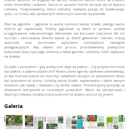
wielu minerałów i witamin. Sukces w uprawie moreli zaczyna się od wyboru
odmiany. Podpowiadamy, które odmiany najlepiej pasują do działkowego
sadu i co zrobić, aby uprawa tych smacznych owoców się powidła.
Plan na jagodnik – Jagodnik to ważny element każdej działki, dlatego warto
dobrze go zaplanować. Rośliny jagodowe są łatwe w uprawie, jednak
przygotowanie odpowiedniego stanowiska ma kluczowe znaczenie dla ich
wzrostu i owocowania. Równie ważne są: dobór gatunków i odmian, rodzaj
sadzonek oraz terminowe wykonanie niezbędnych zabiegów
pielęgnacyjnych. Aby ułatwić ten proces, przedstawiamy praktyczne
wskazówki dotyczące jego złożenia, a także gatunki i odmiany roślin najlepsze
na działkę.
Grządki z pomysłem – gdy praktyczne staje się piękne – Czy pożyteczne może
być piękne, a piękne pożyteczne? Nowoczesne ogrody użytkowe udowadniają,
że tak! Dziś warzywnik nie musi być zakątkiem ukrytym za żywopłotem. Może
być powodem do dumy i ozdobą naszej działki, zaplanowany z takim samym
smakiem, jak rabaty z kwiatami czy strefa relaksu. Prezentujemy pomysły na
efektowne warzywniki w rozmaitych postaciach. Warto się zainspirować i
stworzyć ciekawą i praktyczną przestrzeń na działce jeszcze tej jesieni.
Galeria