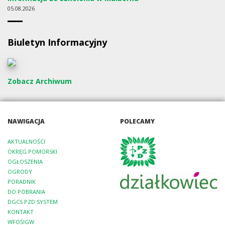
05
08.2026
Biuletyn Informacyjny
Zobacz Archiwum
NAWIGACJA
POLECAMY
AKTUALNOŚCI
OKRĘG POMORSKI
OGŁOSZENIA
OGRODY
PORADNIK
DO POBRANIA
DGCS PZD SYSTEM
KONTAKT
WFOŚIGW