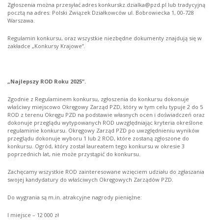
Zgłoszenia można przesyłać adres konkurskz.dzialka@pzd.pl lub tradycyjną
pocztą na adres: Polski Związek Działkowców ul. Bobrowiecka 1, 00-728
Warszawa.
Regulamin konkursu, oraz wszystkie niezbędne dokumenty znajdują się w
zakładce „Konkursy Krajowe”.
„Najlepszy ROD Roku 2025”.
Zgodnie z Regulaminem konkursu, zgłoszenia do konkursu dokonuje
właściwy miejscowo Okręgowy Zarząd PZD, który w tym celu typuje 2 do 5
ROD z terenu Okręgu PZD na podstawie własnych ocen i doświadczeń oraz
dokonuje przeglądu wytypowanych ROD uwzględniając kryteria określone
regulaminie konkursu. Okręgowy Zarząd PZD po uwzględnieniu wyników
przeglądu dokonuje wyboru 1 lub 2 ROD, które zostaną zgłoszone do
konkursu. Ogród, który został laureatem tego konkursu w okresie 3
poprzednich lat, nie może przystąpić do konkursu.
Zachęcamy wszystkie ROD zainteresowane wzięciem udziału do zgłaszania
swojej kandydatury do właściwych Okręgowych Zarządów PZD.
Do wygrania są m.in. atrakcyjne nagrody pieniężne:
I miejsce – 12 000 zł