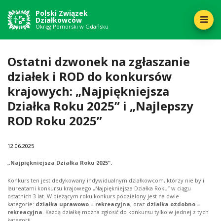
Polski Związek
Działkowców
Okręg Pomorski w Gdańsku
Ostatni dzwonek na zgłaszanie
działek i ROD do konkursów
krajowych: „Najpiękniejsza
Działka Roku 2025” i „Najlepszy
ROD Roku 2025”
12
06.2025
„Najpiękniejsza Działka Roku 2025”.
Konkurs ten jest dedykowany indywidualnym działkowcom, którzy nie byli
laureatami konkursu krajowego „Najpiękniejsza Działka Roku” w ciągu
ostatnich 3 lat. W bieżącym roku konkurs podzielony jest na dwie
kategorie:
działka uprawowo – rekreacyjna
, oraz
działka ozdobno –
rekreacyjna
. Każdą działkę można zgłosić do konkursu tylko w jednej z tych
kategorii.