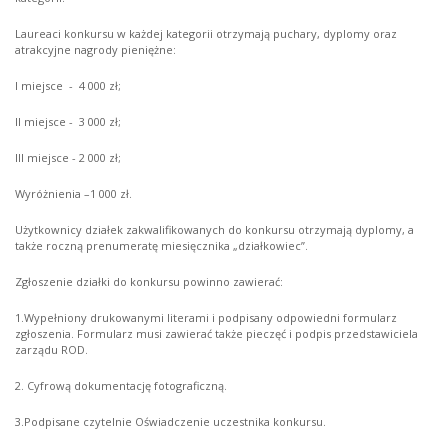
Laureaci konkursu w każdej kategorii otrzymają puchary, dyplomy oraz
atrakcyjne nagrody pieniężne:
I miejsce - 4 000 zł;
II miejsce - 3 000 zł;
III miejsce - 2 000 zł;
Wyróżnienia –1 000 zł.
Użytkownicy działek zakwalifikowanych do konkursu otrzymają dyplomy, a
także roczną prenumeratę miesięcznika „działkowiec”.
Zgłoszenie działki do konkursu powinno zawierać:
1.Wypełniony drukowanymi literami i podpisany odpowiedni formularz
zgłoszenia. Formularz musi zawierać także pieczęć i podpis przedstawiciela
zarządu ROD.
2. Cyfrową dokumentację fotograficzną.
3.Podpisane czytelnie Oświadczenie uczestnika konkursu.