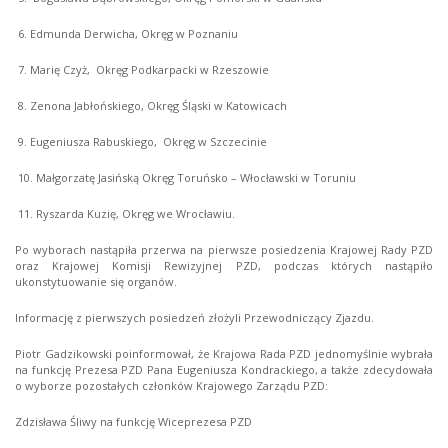
6. Edmunda Derwicha, Okręg w Poznaniu
7. Marię Czyż, Okręg Podkarpacki w Rzeszowie
8. Zenona Jabłońskiego, Okręg Śląski w Katowicach
9. Eugeniusza Rabuskiego, Okręg w Szczecinie
10. Małgorzatę Jasińską Okręg Toruńsko – Włocławski w Toruniu
11. Ryszarda Kuzię, Okręg we Wrocławiu.
Po wyborach nastąpiła przerwa na pierwsze posiedzenia Krajowej Rady PZD
oraz Krajowej Komisji Rewizyjnej PZD, podczas których nastąpiło
ukonstytuowanie się organów.
Informację z pierwszych posiedzeń złożyli Przewodniczący Zjazdu.
Piotr Gadzikowski poinformował, że Krajowa Rada PZD jednomyślnie wybrała
na funkcję Prezesa PZD Pana Eugeniusza Kondrackiego, a także zdecydowała
o wyborze pozostałych członków Krajowego Zarządu PZD:
Zdzisława Śliwy na funkcję Wiceprezesa PZD