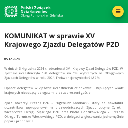
Polski Związek
Działkowców
Okręg Pomorski w Gdańsku
KOMUNIKAT w sprawie XV
Krajowego Zjazdu Delegatów PZD
05
12.2024
W dniach 3-4 grudnia 2024 r. obradował XV Krajowy Zjazd Delegatów PZD. W
Zjeździe uczestniczyło 180 delegatów na 196 wybranych na Okręgowych
Zjazdach Delegatów w roku 2024. Frekwencja wyniosła 91,37 %.
Oprócz delegatów w Zjeździe uczestniczyli członkowie ustępujących władz
krajowych niebędący delegatami oraz zaproszeni goście.
Zjazd otworzył Prezes PZD – Eugeniusz Kondracki, który po powitaniu
uczestników zaproponował na przewodniczących Zjazdu Lucynę Cyrek -
Wiceprezes Okręgu Śląskiego PZD oraz Piotra Gadzikowskiego – Prezesa
Okręgu Toruńsko-Włocławskiego PZD, a delegaci w głosowaniu jednomyślnie
poparli propozycje.