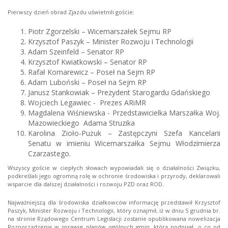
Pierwszy dzień obrad Zjazdu uświetnili goście:
Piotr Zgorzelski – Wicemarszałek Sejmu RP
Krzysztof Paszyk – Minister Rozwoju i Technologii
Adam Szeinfeld – Senator RP
Krzysztof Kwiatkowski – Senator RP
Rafał Komarewicz – Poseł na Sejm RP
Adam Luboński – Poseł na Sejm RP
Janusz Stankowiak – Prezydent Starogardu Gdańskiego
Wojciech Legawiec - Prezes ARiMR
Magdalena Wiśniewska - Przedstawicielka Marszałka Woj.
Mazowieckiego Adama Struzika
Karolina Zioło-Pużuk – Zastępczyni Szefa Kancelarii
Senatu w imieniu Wicemarszałka Sejmu Włodzimierza
Czarzastego.
Wszyscy goście w ciepłych słowach wypowiadali się o działalności Związku,
podkreślali jego ogromną rolę w ochronie środowiska i przyrody, deklarowali
wsparcie dla dalszej działalności i rozwoju PZD oraz ROD.
Najważniejszą dla środowiska działkowców informację przedstawił Krzysztof
Paszyk, Minister Rozwoju i Technologii, który oznajmił, iż w dniu 5 grudnia br.
na stronie Rządowego Centrum Legislacji zostanie opublikowana nowelizacja
Rozporządzenia w sprawie planów ogólnych gmin, którą podpisał, o co od