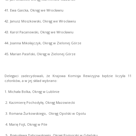
41. Ewa Gaicka, Okręg we Wrocławiu
42. Janusz Moszkowski, Okręg we Wrocławiu
43. Karol Pacanowski, Okręg we Wrocławiu
44. Joanna Mikołajczyk, Okręg w Zielonej Górze
45. Marian Pasiński, Okręg w Zielonej Górze
Delegaci zadecydowali, że Krajowa Komisja Rewizyjna będzie liczyła 11
członków, a w jej skład wybrano:
1. Michała Bolka, Okręg w Lublinie
2. Kazimierę Pochodyłę, Okręg Mazowiecki
3. Romana Żurkowskiego, Okręg Opolski w Opolu
4. Marię Fojt, Okręg w Pile
5. Bogusława Dąbrowskiego, Okręg Pomorski w Gdańsku