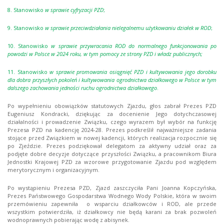
8. Stanowisko
w sprawie cyfryzacji PZD
;
9. Stanowisko
w sprawie przeciwdziałania nielegalnemu użytkowaniu działek w ROD
;
10. Stanowisko
w sprawie przywracania ROD do normalnego funkcjonowania po
powodzi w Polsce w 2024 roku, w tym pomocy ze strony PZD i władz publicznych;
11. Stanowisko
w sprawie promowania osiągnięć PZD i kultywowania jego dorobku
dla dobra przyszłych pokoleń i kultywowania ogrodnictwa działkowego w Polsce w tym
dalszego zachowania jedności ruchu ogrodnictwa działkowego
.
Po wypełnieniu obowiązków statutowych Zjazdu, głos zabrał Prezes PZD
Eugeniusz Kondracki, dziękując za docenienie Jego dotychczasowej
działalności i prowadzenie Związku, czego wyrazem był wybór na funkcję
Prezesa PZD na kadencję 2024-28. Prezes podkreślił najważniejsze zadania
stojące przed Związkiem w nowej kadencji, których realizacja rozpocznie się
po Zjeździe. Prezes podziękował delegatom za aktywny udział oraz za
podjęte dobre decyzje dotyczące przyszłości Związku, a pracownikom Biura
Jednostki Krajowej PZD za wzorowe przygotowanie Zjazdu pod względem
merytorycznym i organizacyjnym.
Po wystąpieniu Prezesa PZD, Zjazd zaszczyciła Pani Joanna Kopczyńska,
Prezes Państwowego Gospodarstwa Wodnego Wody Polskie, która w swoim
przemówieniu zapewniła o wsparciu działkowców i ROD, ale przede
wszystkim potwierdziła, iż działkowcy nie będą karani za brak pozwoleń
wodnoprawnych pobierając wodę z abisynek.