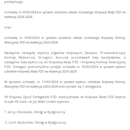
podejmując:
Uchwałę nr 8/XV/2024
w sprawie ustalenia składu liczbowego Krajowej Rady PZD na
kadencję 2024-2028
;
oraz
Uchwałę nr 9/XV/2024
w sprawie ustalenia składu liczbowego Krajowej Komisji
Rewizyjnej PZD na kadencję 2024-2028
.
Następnie nastąpiły wybory organów krajowych Związku. Przewodniczący
Komisji Wyborczej Grzegorz Kurczuk przedstawił listę kandydatów, a
następnie listę wyborczą do Krajowej Rady PZD i Krajowej Komisji Rewizyjnej
PZD. Delegaci jednomyślnie podjęli uchwałę nr 10/XV/2024
w sprawie wyboru
członków Krajowej Rady PZD na kadencję 2024-2028
.
W sprawie uchwały nr 11/XV/2024
w sprawie wyboru członków Krajowej Komisji
Rewizyjnej PZD na kadencję 2024-2028
wstrzymało się 7 delegatów.
XV Krajowy Zjazd Delegatów PZD zadecydował, że Krajowa Rada PZD będzie
liczyła 45 osób i w jej skład zostali wybrani:
1. Jerzy Olszewski, Okręg w Bydgoszczy
2. Lech Studziński, Okręg w Bydgoszczy