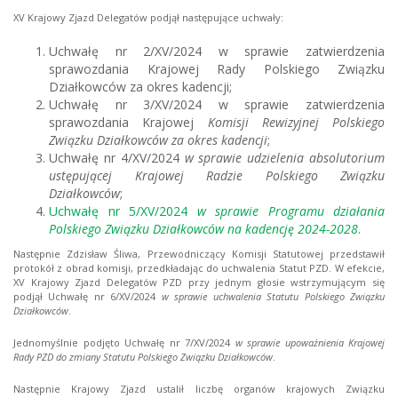
XV Krajowy Zjazd Delegatów podjął następujące uchwały:
Uchwałę nr 2/XV/2024 w sprawie zatwierdzenia
sprawozdania Krajowej Rady Polskiego Związku
Działkowców za okres kadencji;
Uchwałę nr 3/XV/2024 w sprawie zatwierdzenia
sprawozdania Krajowej
Komisji Rewizyjnej Polskiego
Związku Działkowców za okres kadencji
;
Uchwałę nr 4/XV/2024
w sprawie udzielenia absolutorium
ustępującej Krajowej Radzie Polskiego Związku
Działkowców
;
Uchwałę nr 5/XV/2024
w sprawie Programu działania
Polskiego Związku Działkowców na kadencję 2024-2028
.
Następnie Zdzisław Śliwa, Przewodniczący Komisji Statutowej przedstawił
protokół z obrad komisji, przedkładając do uchwalenia Statut PZD. W efekcie,
XV Krajowy Zjazd Delegatów PZD przy jednym głosie wstrzymującym się
podjął Uchwałę nr 6/XV/2024
w sprawie uchwalenia Statutu Polskiego Związku
Działkowców
.
Jednomyślnie podjęto Uchwałę nr 7/XV/2024
w sprawie upoważnienia Krajowej
Rady PZD do zmiany Statutu Polskiego Związku Działkowców
.
Następnie Krajowy Zjazd ustalił liczbę organów krajowych Związku