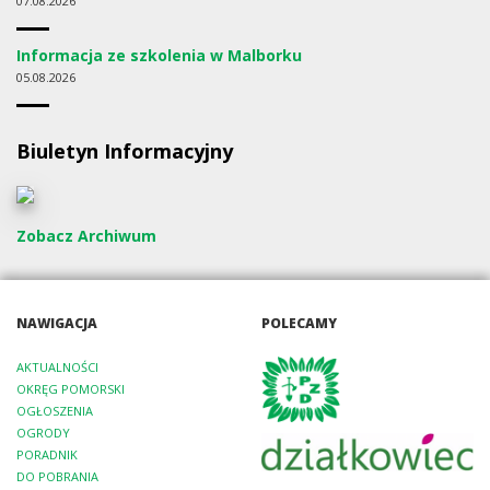
07
08.2026
Informacja ze szkolenia w Malborku
05
08.2026
Biuletyn Informacyjny
Zobacz Archiwum
NAWIGACJA
POLECAMY
AKTUALNOŚCI
OKRĘG POMORSKI
OGŁOSZENIA
OGRODY
PORADNIK
DO POBRANIA