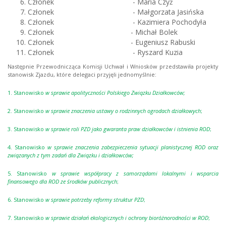
Członek - Maria Czyż
Członek - Małgorzata Jasińska
Członek - Kazimiera Pochodyła
Członek - Michał Bolek
Członek - Eugeniusz Rabuski
Członek - Ryszard Kuzia
Następnie Przewodnicząca Komisji Uchwał i Wniosków przedstawiła projekty
stanowisk Zjazdu, które delegaci przyjęli jednomyślnie:
1. Stanowisko
w sprawie apolityczności Polskiego Związku Działkowców;
2. Stanowisko
w sprawie znaczenia ustawy o rodzinnych ogrodach działkowych
;
3. Stanowisko
w sprawie roli PZD jako gwaranta praw działkowców i istnienia ROD
;
4. Stanowisko
w sprawie znaczenia zabezpieczenia sytuacji planistycznej ROD oraz
związanych z tym zadań dla Związku i działkowców;
5. Stanowisko
w sprawie współpracy z samorządami lokalnymi i wsparcia
finansowego dla ROD ze środków publicznych
;
6. Stanowisko
w sprawie potrzeby reformy struktur PZD
;
7. Stanowisko
w sprawie działań ekologicznych i ochrony bioróżnorodności w ROD
;