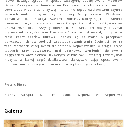
rozwój naszego ogrodu. W sposób szczególny podziękowano Prezesowi
Okręgu Mieczysławowi Kamińskiemu. Podziękowanie takie otrzymał również
Leon Lisius wraz z żoną Sylwią, którzy nie będąc działkowcami czynnie
wspierali modernizację świetlicy ogrodowej. Owacje otrzymali Wiesława i
Roman Witbrot oraz Alicja i Sławomir Domarus, którzy zajęli odpowiednio
pierwsze i drugie miejsce w konkursie Okręgu Pomorskiego PZD „Wzorowa
Działka 2024 roku”. Wszyscy obecni na spotkaniu działkowcy otrzymali
brązowe odznaki „Zasłużony Działkowiec” oraz pamiątkowe dyplomy. W tej
części radny Czesław Kukowski odniósł się do zmian w przepisach
dotyczących planów ogólnych zagospodarowania gmin. Stwierdził, że nie
widzi zagrożenia w tej kwestii dla ogrodów wejherowskich. W drugiej części
spotkania przy poczęstunku nasi działkowcy wymieniali się swoimi
osiągnięciami oraz plonami uzyskanymi w tym roku. Integracji towarzyszyła
muzyka, z której część działkowców skorzystała dając upust swoim
możliwościom tanecznym na parkiecie naszej świetlicy ogrodowej.
Ryszard Bielec
Prezes Zarządu ROD im. Jakuba Wejhera w Wejherowie
Galeria