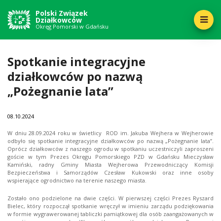
Polski Związek
Działkowców
Okręg Pomorski w Gdańsku
Spotkanie integracyjne
działkowców po nazwą
„Pożegnanie lata”
08
10.2024
W dniu 28.09.2024 roku w świetlicy ROD im. Jakuba Wejhera w Wejherowie
odbyło się spotkanie integracyjne działkowców po nazwą „Pożegnanie lata”.
Oprócz działkowców z naszego ogrodu w spotkaniu uczestniczyli zaproszeni
goście w tym Prezes Okręgu Pomorskiego PZD w Gdańsku Mieczysław
Kamiński, radny Gminy Miasta Wejherowa Przewodniczący Komisji
Bezpieczeństwa i Samorządów Czesław Kukowski oraz inne osoby
wspierające ogrodnictwo na terenie naszego miasta.
Zostało ono podzielone na dwie części. W pierwszej części Prezes Ryszard
Bielec, który rozpoczął spotkanie wręczył w imieniu zarządu podziękowania
w formie wygrawerowanej tabliczki pamiątkowej dla osób zaangażowanych w