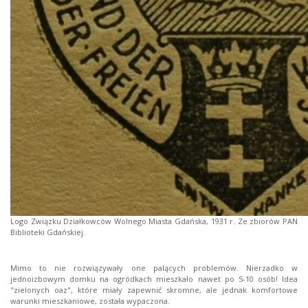
Logo Związku Działkowców Wolnego Miasta Gdańska, 1931 r. Ze zbiorów PAN
Biblioteki Gdańskiej.
Mimo to nie rozwiązywały one palących problemów. Nierzadko w
jednoizbowym domku na ogródkach mieszkało nawet po 5-10 osób! Idea
"zielonych oaz", które miały zapewnić skromne, ale jednak komfortowe
warunki mieszkaniowe, została wypaczona.