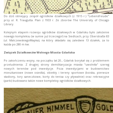
Do dziś istniejący zespół ogródków działkowych (z 1915 r.) "Lebensfreude"
przy ul. R. Traugutta. Plan z 1933 r. Ze zbiorów The University of Chicago
Library.
Kolejnym etapem rozwoju ogródków działowych w Gdańsku było założenie
nowego kompleksu (w sumie już trzeciego!) na Siedlcach, przy Oberstraße 83
(ul. MalczewskiegoMapka), na który składało się zaledwie 13 działek, za to
każda po 280 m kw.
Związek Działkowców Wolnego Miasta Gdańska
Po zakończeniu wojny, na początku lat 20., Gdańsk borykał się z problemem
przeludnienia. Z drugiej strony demilitaryzacja miasta "uwolniła" szereg
nowych terenów pod inwestycje. Poza inwestycjami w budownictwo
mieszkaniowe (nowe osiedla), obiekty i tereny sportowe (boiska, pierwsze
stadiony, tory saneczkowe, korty do tenisa czy pływalnie) oraz rekreacyjne
(parki) budowano także nowe kompleksy ogródków działkowych.