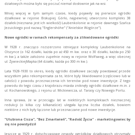
działowych można było się poczuć niemal dosłownie jak na wsi.
Mniej więcej w tym samym czasie, kiedy pojawiły się pierwsze ogródki
działkowe w rejonie Biskupiej Górki, najpewniej utworzono kompleks 38
działek (nieznana jest ich wielkość) Laubenkolonie w rejonie dawnego Szańca
Jezuickiego pod nazwą "Englershöhe" ("Anielskie Wzgórze").
Nowe ogródki w ramach rekompensaty za zlikwidowane ogródki
W 1928 r. znacząco rozszerzono istniejące kompleksy Laubenkolonie na
Olszynce (o 162 działki, każda po aż 450 m kw. oraz o 30 działki, każda po 250
m kw.), a także założono zupełnie nowy w rejonie Wolfsweg, a więc obecnej
ul. ŻywieckiejMapka (64 działki, każda po 300 m kw.).
Lata 1928-1930 to okres, kiedy ogródki działkowe zaczęły powstawać przede
wszystkim jako rekompensata za te, które były likwidowane (częściowo lub w
całości) z powodu przeznaczenia ich terenów pod nowe inwestycje. Z tego
powodu do tego czasu z krajobrazu miasta zniknęły ogródki działkowe m.in. z
ul. Kochanowskiego, z rejonu ul. Mickiewicza, ul. Tarasy czy Nowego Portu.
Inna sprawa, że w przeciągu lat w niektórych kompleksach nieznacznej
redukcji (o kilka czy kilkanaście) ulegała łączna liczba działek, bowiem
niektóre z nich były łączone lub przeznaczane pod nowe inwestycje.
"Ulubiona Cisza", "Bez Zmartwień", "Radość Życia" - marketingowiec by
się nie powstydził
Jeszcze w 1929 r. dotychczasowe zespoły ogródków działkowych otrzymały