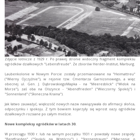
Zdjęcie lotnicze z 1929 r. Po prawej stronie widoczny fragment kompleksu
ogródków działkowych "Lebensfreude". Ze zbiorów Herder-Institut, Marburg.
Laubenkolonie w Nowym Porcie zostały przemianowane na "Heimattreu"
("Wierny Ojczyźnie"), w rejonie tzw. Cmentarza Garnizonowego, a więc
obecnej ul. Gen. J. DąbrowskiegoMapka - na "Meeresblick" ("Widok na
Morze"), zaś oba na Olszynce - "Abendfrieden" ("Wieczorny Spokój") i
"Sonnenland" ("Słoneczna Kraina").
Jak łatwo zauważyć, większość nowych nazw nawiązywała do afirmacji słońca,
odpoczynku i spokoju. Z tym bowiem kojarzyły się wprost oazy ogródków
działkowych rozsiane po całym mieście.
Nowe kompleksy ogródków w latach 30.
W przeciągu 1930 r. lub na samym początku 1931 r. powstały nowe zespoły:
"Bergfrieden" ("Spokój na Wzgórzu") i "Sternentraum" ("Marzenie o