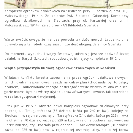
Kompleksy ogródków działkowych na Siedlcach: przy ul. Kartuskiej oraz ul. J.
Malczewskiego, 1914 r. Ze zbiorów PAN Biblioteki Gdańskiej. Kompleksy
ogródków działkowych na Siedlcach: przy ul. Kartuskiej oraz ul. J.
Malczewskiego, 1914 r. Ze zbiorów PAN Biblioteki Gdańskiej.
Warto zwrócić uwagę, że nie bez powodu tak dużo nowych Laubenkolonie
pojawiło się w tej robotniczej, zasadniczo dość ubogiej, dzielnicy Gdańska.
Do momentu wybuchu I wojny światowej udało się jeszcze podwoić liczbę
działek na Starych Szkotach, rozbudowując istniejący kompleks w 1912 r.
Wojna przyspieszyła budowę ogródków działkowych w Gdańsku
W latach konfliktu kwestia zapewnienia przez ogródki działkowe nowych,
tanich lokali mieszkaniowych zeszła na dalszy plan (choć nadal był to palący
problem). Laubenkolonie zaczęto postrzegać przede wszystkim jako miejsce,
gdzie można było na własny użytek uprawiać warzywa i owoce, tak potrzebne
w realiach gospodarki wojennej.
I tak już w 1915 r. otwarto nowy kompleks ogródków działkowych przy
obecnej ul. TrauguttaMapka (36 działek, każda po 240 m kw.), kolejny na
Siedlcach - w rejonie obecnej ul. TarasyMapka (24 działki, każda po 225 m kw.),
na Chełmie (40 działek, każda po 220 m kw.), w rejonie budowanego wówczas
Christuskirche, czyli kościoła przy obecnej ul. MickiewiczaMapka (58 działek,
każda po 225 m kw.) oraz w rejonie tej ostatniej ulicy, ale bliżej torów