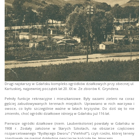
Drugi najstarszy w Gdańsku kompleks ogródków działkowych przy obecnej ul.
Kartuskiej, najpewniej początek lat 20. XX w. Ze zbiorów K. Gryndera.
Pełniły funkcje rekreacyjne i mieszkaniowe. Były oazami zieleni na coraz
gęściej zabudowywanych terenach miejskich. Uprawiano w nich warzywa i
owoce, co było szczególnie ważne w latach kryzysów. Do dziś się to nie
zmieniło, choć ogródki działkowe istnieją w Gdańsku już 116 lat.
Pierwsze ogródki działkowe (niem. Laubenkolonie) powstały w Gdańsku w
1908 r. Zostały założone w Starych Szkotach, na obszarze częściowo
rozparcelowanego "Bydlęcego Dworu" ("Viehhof"), czyli rzeźni, której tereny
znajdowały się niemal dokładnie naprzeciw kościoła św. Ignacego.