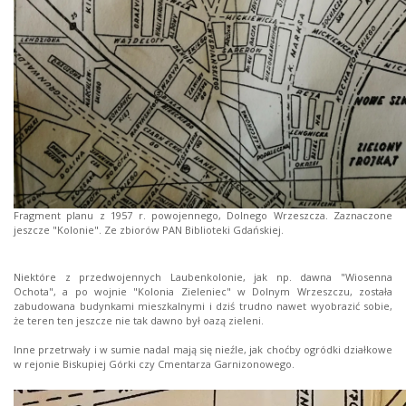
Fragment planu z 1957 r. powojennego, Dolnego Wrzeszcza. Zaznaczone
jeszcze "Kolonie". Ze zbiorów PAN Biblioteki Gdańskiej.
Niektóre z przedwojennych Laubenkolonie, jak np. dawna "Wiosenna
Ochota", a po wojnie "Kolonia Zieleniec" w Dolnym Wrzeszczu, została
zabudowana budynkami mieszkalnymi i dziś trudno nawet wyobrazić sobie,
że teren ten jeszcze nie tak dawno był oazą zieleni.
Inne przetrwały i w sumie nadal mają się nieźle, jak choćby ogródki działkowe
w rejonie Biskupiej Górki czy Cmentarza Garnizonowego.