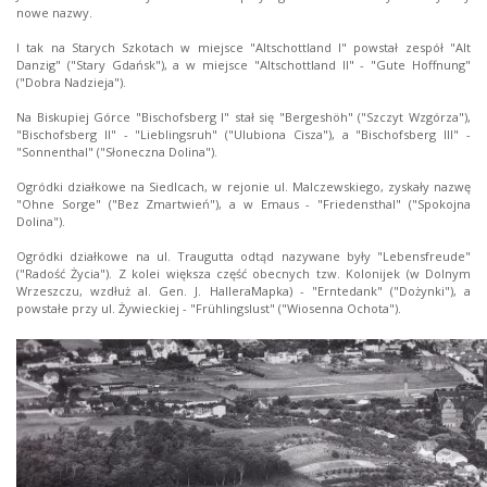
nowe nazwy.
I tak na Starych Szkotach w miejsce "Altschottland I" powstał zespół "Alt
Danzig" ("Stary Gdańsk"), a w miejsce "Altschottland II" - "Gute Hoffnung"
("Dobra Nadzieja").
Na Biskupiej Górce "Bischofsberg I" stał się "Bergeshöh" ("Szczyt Wzgórza"),
"Bischofsberg II" - "Lieblingsruh" ("Ulubiona Cisza"), a "Bischofsberg III" -
"Sonnenthal" ("Słoneczna Dolina").
Ogródki działkowe na Siedlcach, w rejonie ul. Malczewskiego, zyskały nazwę
"Ohne Sorge" ("Bez Zmartwień"), a w Emaus - "Friedensthal" ("Spokojna
Dolina").
Ogródki działkowe na ul. Traugutta odtąd nazywane były "Lebensfreude"
("Radość Życia"). Z kolei większa część obecnych tzw. Kolonijek (w Dolnym
Wrzeszczu, wzdłuż al. Gen. J. HalleraMapka) - "Erntedank" ("Dożynki"), a
powstałe przy ul. Żywieckiej - "Frühlingslust" ("Wiosenna Ochota").