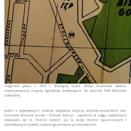
Fragment planu z 1957 r. Biskupiej Górki. Widać doskonale dawne,
międzywojenne zespoły ogródków działkowych. Ze zbiorów PAN Biblioteki
Gdańskiej.
Jeden z największych znaków zapytania dotyczy dolnowrzeszańskich tzw.
Kolonijek (Kolonia Uroda i Kolonia Żeńcy) - zapewne w ciągu najbliższych
kilkunastu lat to "morze zieleni" już w dużej mierze opuszczonych i
zaniedbanych działek zostanie gruntownie przekształcone.