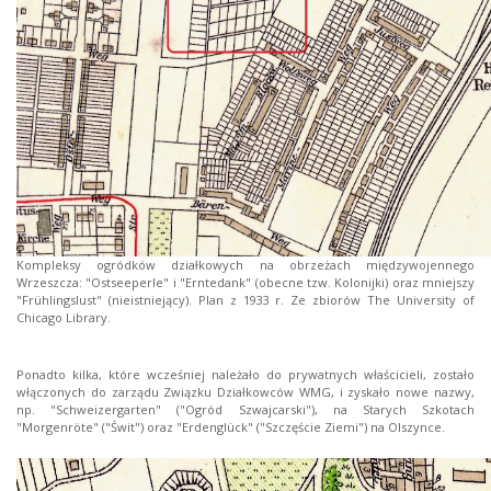
Kompleksy ogródków działkowych na obrzeżach międzywojennego
Wrzeszcza: "Ostseeperle" i "Erntedank" (obecne tzw. Kolonijki) oraz mniejszy
"Frühlingslust" (nieistniejący). Plan z 1933 r. Ze zbiorów The University of
Chicago Library.
Ponadto kilka, które wcześniej należało do prywatnych właścicieli, zostało
włączonych do zarządu Związku Działkowców WMG, i zyskało nowe nazwy,
np. "Schweizergarten" ("Ogród Szwajcarski"), na Starych Szkotach
"Morgenröte" ("Świt") oraz "Erdenglück" ("Szczęście Ziemi") na Olszynce.