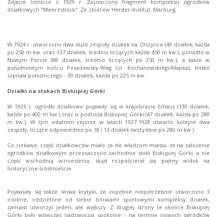
Zdjęcie lotnicze z 1929 r. Zaznaczony fragment kompleksu ogródków
działkowych "Meeresblick". Ze zbiorów Herder-Institut, Marburg.
W 1924 r. utworzono dwa duże zespoły działek na Olszynce (49 działek, każda
po 250 m kw. oraz 137 działek, średnio liczących każda 450 m kw.), ponadto w
Nowym Porcie (88 działek, średnio liczących po 250 m kw.), a także w
południowym końcu Posadowsky-Weg (ul. KochanowskiegoMapka), blisko
szpitala położniczego - 39 działek, każda po 225 m kw.
Działki na stokach Biskupiej Górki
W 1926 r. ogródki działkowe pojawiły się w krajobrazie Emaus (130 działek,
każda po 400 m kw.) oraz u podnóża Biskupiej Górki (47 działek, każda po 280
m kw.). W tym ostatnim rejonie w latach 1927-1928 otwarto kolejne dwa
zespoły, liczące odpowiednio po 18 i 13 działek (wszystkie po 280 m kw.).
Co ciekawe, część działkowców miało za złe władzom miasta, że na założenie
ogródków działkowym przeznaczono zachodnie stoki Biskupiej Górki, a nie
część wschodnią wzniesienia, skąd rozpościerał się piękny widok na
historyczne śródmieście.
Pojawiały się także słowa krytyki, że zupełnie niepotrzebnie utworzono 3
osobne, oddzielone od siebie boiskami sportowymi kompleksy działek,
zamiast utworzyć jeden, ale większy. Z drugiej strony te okolice Biskupiej
Górki były wówczas nadzwyczaj spokojne - na terenie nowych ogródków