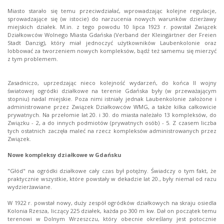
Miasto starało się temu przeciwdziałać, wprowadzając kolejne regulacje,
sprowadzające się (w istocie) do narzucenia nowych warunków dzierżawy
miejskich działek. M.in. z tego powodu 10 lipca 1923 r. powstał Związek
Działkowców Wolnego Miasta Gdańska (Verband der Kleingärtner der Freien
Stadt Danzig), który miał jednoczyć użytkowników Laubenkolonie oraz
lobbować za tworzeniem nowych kompleksów, bądź też samemu się mierzyć
z tym problemem.
Zasadniczo, uprzedzając nieco kolejność wydarzeń, do końca II wojny
światowej ogródki działkowe na terenie Gdańska były (w przeważającym
stopniu) nadal miejskie. Poza nimi istniały jednak Laubenkolonie założone i
administrowane przez Związek Działkowców WMG, a także kilka całkowicie
prywatnych. Na przełomie lat 20. i 30. do miasta należało 13 kompleksów, do
Związku - 2, a do innych podmiotów (prywatnych osób) - 5. Z czasem liczba
tych ostatnich zaczęła maleć na rzecz kompleksów administrowanych przez
Związek.
Nowe kompleksy działkowe w Gdańsku
"Głód" na ogródki działkowe cały czas był potężny. Świadczy o tym fakt, że
praktycznie wszystkie, które powstały w dekadzie lat 20., były niemal od razu
wydzierżawiane.
W 1922 r. powstał nowy, duży zespół ogródków działkowych na skraju osiedla
Kolonia Rzesza, liczący 225 działek, każda po 300 m kw. Dał on początek temu
terenowi w Dolnym Wrzeszczu, który obecnie określany jest potocznie