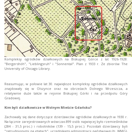
Kompleksy ogródków działkowych na Biskupiej Górce z lat 1926-1928:
"Bergershöh", "Lieblingsruh" i "Sonnental". Plan z 1933 r. Ze zbiorów The
University of Chicago Library.
Reasumując, w połowie lat 30. największe kompleksy ogródków działkowych
znajdowały się w Olszynce oraz na obrzeżach Dolnego Wrzeszcza, a
relatywnie duże także w rejonie Biskupiej Górki i na przedpolu Góry
Gradowej.
Kim byli działkowicze w Wolnym Mieście Gdańsku?
Zachowały się dane dotyczące dzierżawców ogródków działkowych w 1930 r.
Na łącznie zarejestrowanych wówczas 899 osób najwięcej było rzemieślników
(284 - 31,5 proc.) i robotników (139 - 15,5 proc.). Pozostali dzierżawcy byli
"zatrudnionymi na etatach", urzędnikami administracji państwowej (tj. WMG),