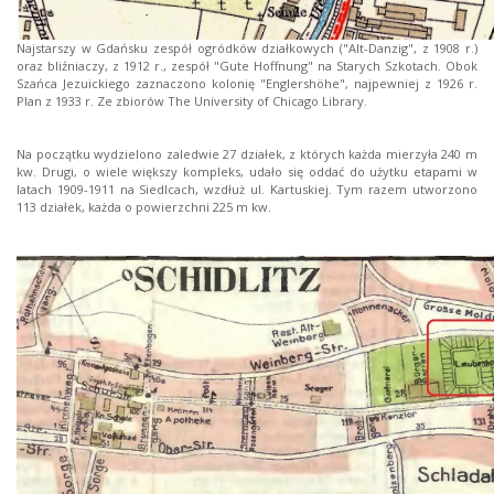
Najstarszy w Gdańsku zespół ogródków działkowych ("Alt-Danzig", z 1908 r.)
oraz bliźniaczy, z 1912 r., zespół "Gute Hoffnung" na Starych Szkotach. Obok
Szańca Jezuickiego zaznaczono kolonię "Englershöhe", najpewniej z 1926 r.
Plan z 1933 r. Ze zbiorów The University of Chicago Library.
Na początku wydzielono zaledwie 27 działek, z których każda mierzyła 240 m
kw. Drugi, o wiele większy kompleks, udało się oddać do użytku etapami w
latach 1909-1911 na Siedlcach, wzdłuż ul. Kartuskiej. Tym razem utworzono
113 działek, każda o powierzchni 225 m kw.