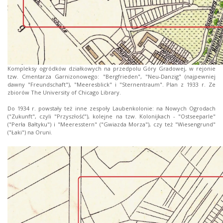
Kompleksy ogródków działkowych na przedpolu Góry Gradowej, w rejonie
tzw. Cmentarza Garnizonowego: "Bergfrieden", "Neu-Danzig" (najpewniej
dawny "Freundschaft"), "Meeresblick" i "Sternentraum". Plan z 1933 r. Ze
zbiorów The University of Chicago Library.
Do 1934 r. powstały też inne zespoły Laubenkolonie: na Nowych Ogrodach
("Zukunft", czyli "Przyszłość"), kolejne na tzw. Kolonijkach - "Ostseeparle"
("Perła Bałtyku") i "Meeresstern" ("Gwiazda Morza"), czy też "Wiesengrund"
("Łaki") na Oruni.