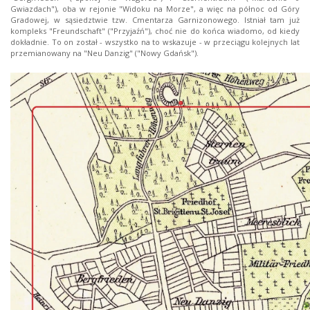
Gwiazdach"), oba w rejonie "Widoku na Morze", a więc na północ od Góry
Gradowej, w sąsiedztwie tzw. Cmentarza Garnizonowego. Istniał tam już
kompleks "Freundschaft" ("Przyjaźń"), choć nie do końca wiadomo, od kiedy
dokładnie. To on został - wszystko na to wskazuje - w przeciągu kolejnych lat
przemianowany na "Neu Danzig" ("Nowy Gdańsk").