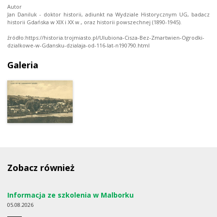
Autor
Jan Daniluk - doktor historii, adiunkt na Wydziale Historycznym UG, badacz
historii Gdańska w XIX i XX w., oraz historii powszechnej (1890-1945).
źródło:https://historia.trojmiasto.pl/Ulubiona-Cisza-Bez-Zmartwien-Ogrodki-
dzialkowe-w-Gdansku-dzialaja-od-116-lat-n190790.html
Galeria
Zobacz również
Informacja ze szkolenia w Malborku
05
08.2026