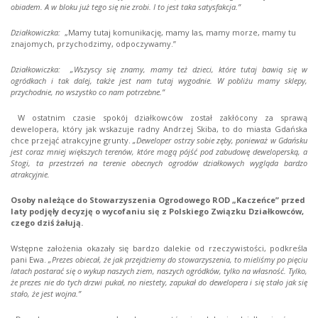
obiadem. A w bloku już tego się nie zrobi. I to jest taka satysfakcja.”
Działkowiczka:
„Mamy tutaj komunikację, mamy las, mamy morze, mamy tu
znajomych, przychodzimy, odpoczywamy.”
Działkowiczka:
„Wszyscy się znamy, mamy też dzieci, które tutaj bawią się w
ogródkach i tak dalej, także jest nam tutaj wygodnie. W pobliżu mamy sklepy,
przychodnie, no wszystko co nam potrzebne.”
W ostatnim czasie spokój działkowców został zakłócony za sprawą
dewelopera, który jak wskazuje radny Andrzej Skiba, to do miasta Gdańska
chce przejąć atrakcyjne grunty.
„Deweloper ostrzy sobie zęby, ponieważ w Gdańsku
jest coraz mniej większych terenów, które mogą pójść pod zabudowę deweloperską, a
Stogi, ta przestrzeń na terenie obecnych ogrodów działkowych wygląda bardzo
atrakcyjnie.
Osoby należące do Stowarzyszenia Ogrodowego ROD „Kaczeńce” przed
laty podjęły decyzję o wycofaniu się z Polskiego Związku Działkowców,
czego dziś żałują.
Wstępne założenia okazały się bardzo dalekie od rzeczywistości, podkreśla
pani Ewa.
„Prezes obiecał, że jak przejdziemy do stowarzyszenia, to mieliśmy po pięciu
latach postarać się o wykup naszych ziem, naszych ogródków, tylko na własność. Tylko,
że prezes nie do tych drzwi pukał, no niestety, zapukał do dewelopera i się stało jak się
stało, że jest wojna.”