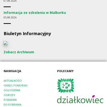
07
08.2026
Informacja ze szkolenia w Malborku
05
08.2026
Biuletyn Informacyjny
Zobacz Archiwum
NAWIGACJA
POLECAMY
AKTUALNOŚCI
OKRĘG POMORSKI
OGŁOSZENIA
OGRODY
PORADNIK
DO POBRANIA