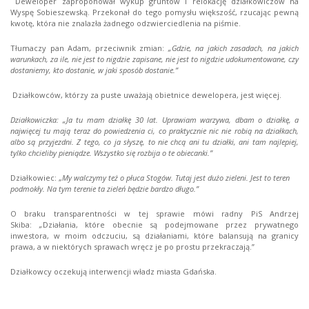
Deweloper zaproponował wykup gruntów i relokację działkowiczów na
Wyspę Sobieszewską. Przekonał do tego pomysłu większość, rzucając pewną
kwotę, która nie znalazła żadnego odzwierciedlenia na piśmie.
Tłumaczy pan Adam, przeciwnik zmian:
„Gdzie, na jakich zasadach, na jakich
warunkach, za ile, nie jest to nigdzie zapisane, nie jest to nigdzie udokumentowane, czy
dostaniemy, kto dostanie, w jaki sposób dostanie.”
Działkowców, którzy za puste uważają obietnice dewelopera, jest więcej.
Działkowiczka: „Ja tu mam działkę 30 lat. Uprawiam warzywa, dbam o działkę, a
najwięcej tu mają teraz do powiedzenia ci, co praktycznie nic nie robią na działkach,
albo są przyjezdni. Z tego, co ja słyszę, to nie chcą ani tu działki, ani tam najlepiej,
tylko chcieliby pieniądze.
Wszystko się rozbija o te obiecanki.”
Działkowiec: „
My walczymy też o płuca Stogów. Tutaj jest dużo zieleni. Jest to teren
podmokły. Na tym terenie ta zieleń będzie bardzo długo.”
O braku transparentności w tej sprawie mówi radny PiS Andrzej
Skiba:
„
Działania, które obecnie są podejmowane przez prywatnego
inwestora, w moim odczuciu, są działaniami, które balansują na granicy
prawa, a w niektórych sprawach wręcz je po prostu przekraczają.”
Działkowcy oczekują interwencji władz miasta Gdańska.