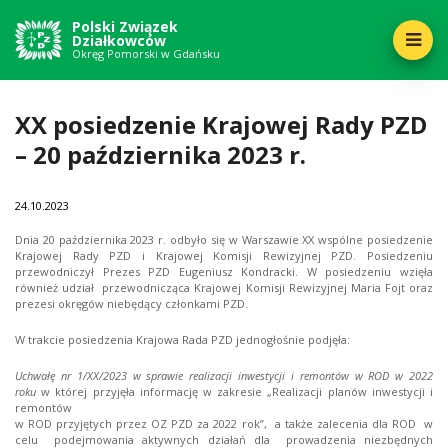
Polski Związek
Działkowców
Okręg Pomorski w Gdańsku
XX posiedzenie Krajowej Rady PZD
– 20 października 2023 r.
24
10.2023
Dnia 20 października 2023 r. odbyło się w Warszawie XX wspólne posiedzenie
Krajowej Rady PZD i Krajowej Komisji Rewizyjnej PZD. Posiedzeniu
przewodniczył Prezes PZD Eugeniusz Kondracki. W posiedzeniu wzięła
również udział przewodnicząca Krajowej Komisji Rewizyjnej Maria Fojt oraz
prezesi okręgów niebędący członkami PZD.
W trakcie posiedzenia Krajowa Rada PZD jednogłośnie podjęła:
Uchwałę nr 1/XX/2023
w sprawie realizacji inwestycji i remontów w ROD w 2022
roku
w której przyjęła
informację w zakresie „Realizacji planów inwestycji i
remontów
w ROD przyjętych przez OZ PZD za 2022 rok”, a także zalecenia dla ROD w
celu podejmowania aktywnych działań dla prowadzenia niezbędnych