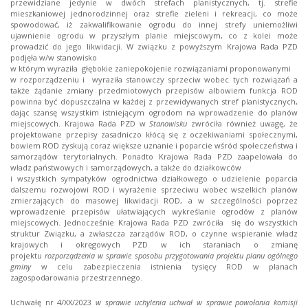
przewidziane jedynie w dwóch strefach planistycznych, tj. strefie
mieszkaniowej jednorodzinnej oraz strefie zieleni i rekreacji, co może
spowodować, iż zakwalifikowanie ogrodu do innej strefy uniemożliwi
ujawnienie ogrodu w przyszłym planie miejscowym, co z kolei może
prowadzić do jego likwidacji. W związku z powyższym Krajowa Rada PZD
podjęła w/w stanowisko
w którym wyraziła głębokie zaniepokojenie rozwiązaniami proponowanymi
w rozporządzeniu i wyraziła stanowczy sprzeciw wobec tych rozwiązań a
także żądanie zmiany przedmiotowych przepisów albowiem funkcja ROD
powinna być dopuszczalna w każdej z przewidywanych stref planistycznych,
dając szansę wszystkim istniejącym ogrodom na wprowadzenie do planów
miejscowych. Krajowa Rada PZD w
Stanowisku
zwróciła również uwagę, że
projektowane przepisy zasadniczo kłócą się z oczekiwaniami społecznymi,
bowiem ROD zyskują coraz większe uznanie i poparcie wśród społeczeństwa i
samorządów terytorialnych. Ponadto Krajowa Rada PZD zaapelowała do
władz państwowych i samorządowych, a także do działkowców
i wszystkich sympatyków ogrodnictwa działkowego o udzielenie poparcia
dalszemu rozwojowi ROD i wyrażenie sprzeciwu wobec wszelkich planów
zmierzających do masowej likwidacji ROD, a w szczególności poprzez
wprowadzenie przepisów ułatwiających wykreślanie ogrodów z planów
miejscowych. Jednocześnie Krajowa Rada PZD zwróciła się do wszystkich
struktur Związku, a zwłaszcza zarządów ROD, o czynne wspieranie władz
krajowych i okręgowych PZD w ich staraniach o zmianę
projektu
rozporządzenia w sprawie sposobu przygotowania projektu planu ogólnego
gminy
w celu zabezpieczenia istnienia tysięcy ROD w planach
zagospodarowania przestrzennego.
Uchwałę nr 4/XX/2023
w sprawie uchylenia uchwał w sprawie powołania komisji