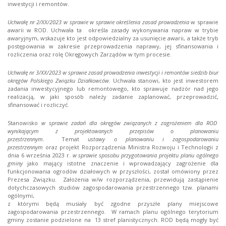
inwestycji i remontów.
Uchwałę nr 2/XX/2023
w sprawie
w sprawie określenia zasad prowadzenia
w sprawie
awarii w ROD. Uchwała ta określa zasady wykonywania napraw w trybie
awaryjnym, wskazuje kto jest odpowiedzialny za usunięcie awarii, a także tryb
postępowania w zakresie przeprowadzenia naprawy, jej sfinansowania i
rozliczenia oraz rolę Okręgowych Zarządów w tym procesie.
Uchwałę nr 3/XX/2023
w sprawie
zasad prowadzenia inwestycji i remontów siedzib biur
okręgów Polskiego Związku Działkowców.
Uchwała stanowi, kto jest inwestorem
zadania inwestycyjnego lub remontowego, kto sprawuje nadzór nad jego
realizacją, w jaki sposób należy zadanie zaplanować, przeprowadzić,
sfinansować i rozliczyć.
Stanowisko
w sprawie zadań dla okręgów związanych z zagrożeniem dla ROD
wynikającym z projektowanych przepisów o planowaniu
przestrzennym.
Temat
ustawy
o planowaniu i zagospodarowaniu
przestrzennym
oraz projekt Rozporządzenia Ministra Rozwoju i Technologii z
dnia 6 września 2023 r.
w sprawie sposobu przygotowania projektu planu ogólnego
gminy
jako mający istotne znaczenie i wprowadzający zagrożenie dla
funkcjonowania ogrodów działowych w przyszłości, został omówiony przez
Prezesa Związku. Założenia w/w rozporządzenia, przewidują zastąpienie
dotychczasowych studiów zagospodarowania przestrzennego tzw. planami
ogólnymi,
z którymi będą musiały być zgodne przyszłe plany miejscowe
zagospodarowania przestrzennego. W ramach planu ogólnego terytorium
gminy zostanie podzielone na 13 stref planistycznych. ROD będą mogły być