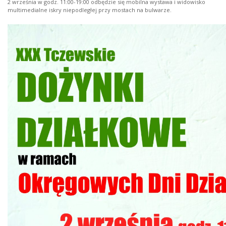
2 września w godz. 11:00-19:00 odbędzie się mobilna wystawa i widowisko
multimedialne iskry niepodległej przy mostach na bulwarze.