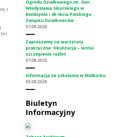
Ogrodu Działkowego im. Gen.
Władysława Sikorskiego w
ię z
Kwidzynie i 45-lecia Polskiego
Związku Działkowców
07
08.2026
j
rzez
Zapraszamy na warsztaty
praktyczne: Okulizacja – letnie
szczepienie roślin!
07
08.2026
Informacja ze szkolenia w Malborku
05
08.2026
Biuletyn
Informacyjny
Zobacz Archiwum