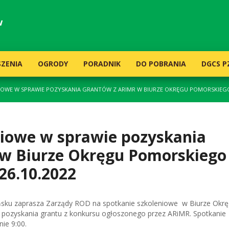
w
ZENIA
OGRODY
PORADNIK
DO POBRANIA
DGCS P
IOWE W SPRAWIE POZYSKANIA GRANTÓW Z ARIMR W BIURZE OKRĘGU POMORSKIEGO 
niowe w sprawie pozyskania
w Biurze Okręgu Pomorskiego
26.10.2022
ku zaprasza Zarządy ROD na spotkanie szkoleniowe w Biurze Okr
ozyskania grantu z konkursu ogłoszonego przez ARiMR. Spotkanie
nie 9:00.