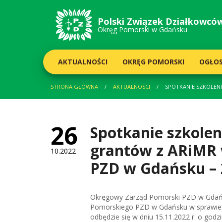
Polski Związek
Działkowcó
Okręg Pomorski w Gdańsku
AKTUALNOŚCI
OKRĘG POMORSKI
OGŁOS
STRONA GŁÓWNA
AKTUALNOSCI
SPOTKANIE SZKOLEN
26
Spotkanie szkole
grantów z ARiMR 
10.2022
PZD w Gdańsku – 
Okręgowy Zarząd Pomorski PZD w Gdańs
Pomorskiego PZD w Gdańsku w sprawie p
odbędzie się w dniu 15.11.2022 r. o godzi