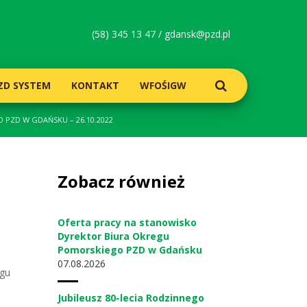
(58) 345 13 47 /
gdansk@pzd.pl
ZD SYSTEM
KONTAKT
WFOŚIGW
PZD W GDAŃSKU – 26.10.2022
Zobacz również
Oferta pracy na stanowisko
Dyrektor Biura Okregu
Pomorskiego PZD w Gdańsku
07
08.2026
ęgu
Jubileusz 80-lecia Rodzinnego