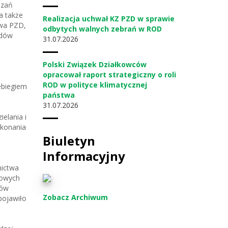
ązań
a także
Realizacja uchwał KZ PZD w sprawie
owa PZD,
odbytych walnych zebrań w ROD
ądów
31
07.2026
Polski Związek Działkowców
opracował raport strategiczny o roli
ROD w polityce klimatycznej
zebiegiem
państwa
31
07.2026
elania i
ykonania
Biuletyn
Informacyjny
nictwa
iowych
ków
Zobacz Archiwum
pojawiło