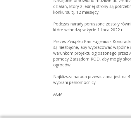
Następnie omówiono możliwe do zrealizo
działań, który z jednej strony są potrze
konkursu tj. 12 miesięcy.
Podczas narady poruszone zostały równie
które wchodzą w życie 1 lipca 2022 r.
Prezes Związku Pan Eugeniusz Kondracki 
są niezbędne, aby wypracować wspólne s
warunkom projektu ogłoszonego przez AR
pomocy Zarządom ROD, aby mogły skorzy
ogrodów.
Najbliższa narada przewidziana jest na 4 i
wybrani pełnomocnicy.
AGM