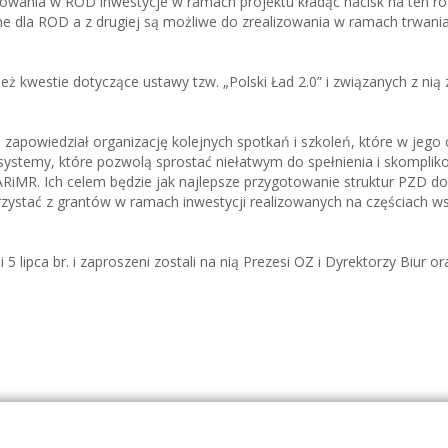
wania w ROD inwestycje w ramach projektu kładąc nacisk na ten ro
bne dla ROD a z drugiej są możliwe do zrealizowania w ramach trwani
ż kwestie dotyczące ustawy tzw. „Polski Ład 2.0” i związanych z nią 
zapowiedział organizację kolejnych spotkań i szkoleń, które w jego 
ystemy, które pozwolą sprostać niełatwym do spełnienia i skompli
iMR. Ich celem będzie jak najlepsze przygotowanie struktur PZD do
stać z grantów w ramach inwestycji realizowanych na częściach w
 5 lipca br. i zaproszeni zostali na nią Prezesi OZ i Dyrektorzy Biur or