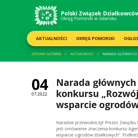
Polski Związek
Działkowcó
Okręg Pomorski w Gdańsku
AKTUALNOŚCI
OKRĘG POMORSKI
OGŁOS
STRONA GŁÓWNA
AKTUALNOSCI
NARADA GŁÓWNYCH K
04
Narada głównych 
konkursu „Rozwój 
07.2022
wsparcie ogrodów 
Naradzie przewodniczył Prezes Związku P
jest omówienie znaczenia konkursu Agenc
wsparcie ogrodów działkowych”. Podkreśli