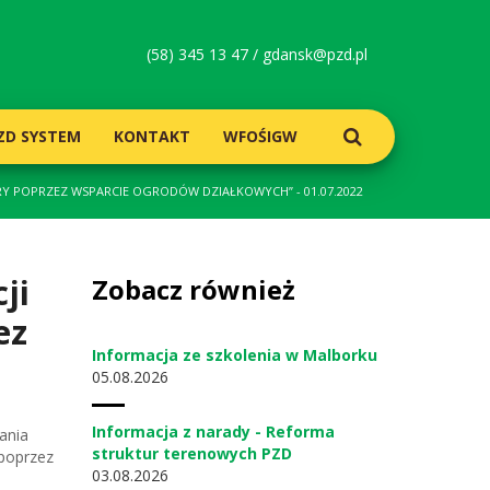
(58) 345 13 47 /
gdansk@pzd.pl
ZD SYSTEM
KONTAKT
WFOŚIGW
Y POPRZEZ WSPARCIE OGRODÓW DZIAŁKOWYCH” - 01.07.2022
ji
Zobacz również
ez
Informacja ze szkolenia w Malborku
05
08.2026
Informacja z narady - Reforma
ania
struktur terenowych PZD
 poprzez
03
08.2026