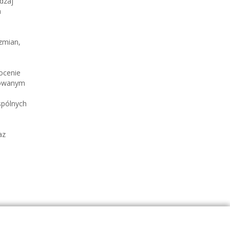
dzaj
a
zmian,
ocenie
kowanym
spólnych
az