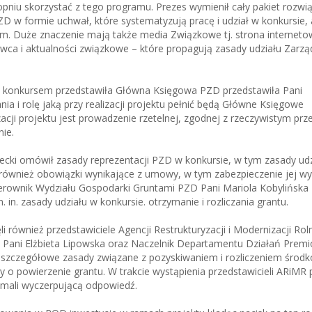
niu skorzystać z tego programu. Prezes wymienił cały pakiet rozwi
D w formie uchwał, które systematyzują pracę i udział w konkursie, 
m. Duże znaczenie mają także media Związkowe tj. strona internet
kowca i aktualności związkowe – które propagują zasady udziału Zarz
 konkursem przedstawiła Główna Księgowa PZD przedstawiła Pani
a i rolę jaką przy realizacji projektu pełnić będą Główne Księgowe
zacji projektu jest prowadzenie rzetelnej, zgodnej z rzeczywistym pr
ie.
ecki omówił zasady reprezentacji PZD w konkursie, w tym zasady udzi
również obowiązki wynikające z umowy, w tym zabezpieczenie jej w
ierownik Wydziału Gospodarki Gruntami PZD Pani Mariola Kobylińska
n. zasady udziału w konkursie. otrzymanie i rozliczania grantu.
i również przedstawiciele Agencji Restrukturyzacji i Modernizacji Rol
Pani Elżbieta Lipowska oraz Naczelnik Departamentu Działań Prem
 szczegółowe zasady związane z pozyskiwaniem i rozliczeniem środ
o powierzenie grantu. W trakcie wystąpienia przedstawicieli ARiMR 
zymali wyczerpującą odpowiedź.