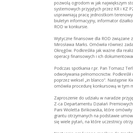
pozwolą ogrodom w jak największym stop
systemowych przyjętych przez KR i KZ PZ
usprawniają pracę jednostkom terenowy
biuletyn informacyjny, informator dział
ROD w konkursie.
Wytyczne finansowe dla ROD związane z
Mirosława Marks. Omówiła również zadani
Okręgów. Podkreśliła jak ważne dla reali
operacji finansowych i ich dokumentowan
Podczas spotkania r.pr. Pan Tomasz Terl
odwoływania pełnomocnictw. Podkreślił 
poprzez weksel „in blanco”. Następnie K
omówiła procedurę konkursową w tym m. i
Zaproszenie do udziału w naradzie przyjęl
Z-ca Departamentu Działań Premiowych 
Pani Wioletta Bińkowska, które omówiły
grantu otrzymanych na podstawie umowy 
się wiele pytań, na które uczestnicy otr