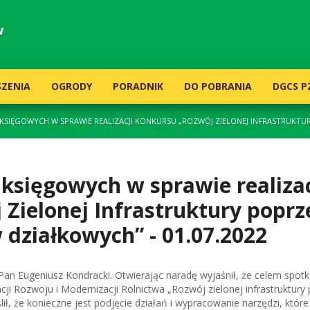
w
ZENIA
OGRODY
PORADNIK
DO POBRANIA
DGCS P
SIĘGOWYCH W SPRAWIE REALIZACJI KONKURSU „ROZWÓJ ZIELONEJ INFRASTRUKTUR
księgowych w sprawie realizac
Zielonej Infrastruktury poprz
działkowych” - 01.07.2022
an Eugeniusz Kondracki. Otwierając naradę wyjaśnił, że celem spotk
ji Rozwoju i Modernizacji Rolnictwa „Rozwój zielonej infrastruktury
ł, że konieczne jest podjęcie działań i wypracowanie narzędzi, które